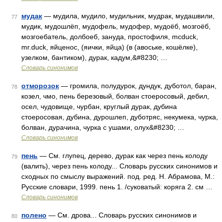
мудак
— мудила, мудило, мудильник, мудрак, мудашвили,
77
мудик, мудошлёп, мудофель, мудофер, мудоёб, мозгоёб,
мозгоебатель, долбоеб, зануда, простофиля, mcduck,
mr.duck, яйценос, (яички, яйца) (в (авоське, кошёлке),
узелком, бантиком), дурак, кадум,&#8230; …
Словарь синонимов
отморозок
— громила, полудурок, дундук, дуботол, баран,
78
козел, чмо, пень березовый, болван стоеросовый, дебил,
осел, чудовище, чурбан, круглый дурак, дубина
стоеросовая, дубина, дурошлеп, дуботряс, некумека, чурка,
болван, дурачина, чурка с ушами, олух&#8230; …
Словарь синонимов
пень
— См. глупец, дерево, дурак как через пень колоду
79
(валить), через пень колоду... Словарь русских синонимов и
сходных по смыслу выражений. под. ред. Н. Абрамова, М.:
Русские словари, 1999. пень 1. /суковатый: коряга 2. см …
Словарь синонимов
полено
— См. дрова... Словарь русских синонимов и
80