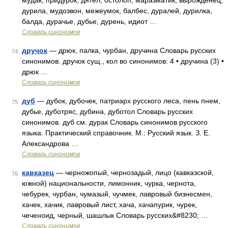
мудак, придурок, дятел, остолоп, маразматик, вырожденец,
дурила, мудозвон, межеумок, балбес, дуралей, дурилка,
балда, дурачье, дубье, дурень, идиот …
Словарь синонимов
дручок
— дрюк, палка, чурбан, дручина Словарь русских
74
синонимов. дручок сущ., кол во синонимов: 4 • дручина (3) •
дрюк …
Словарь синонимов
дуб
— дубок, дубочек, патриарх русского леса, пень пнем,
75
дубье, дуботряс, дубина, дуботол Словарь русских
синонимов. дуб см. дурак Словарь синонимов русского
языка. Практический справочник. М.: Русский язык. З. Е.
Александрова …
Словарь синонимов
кавказец
— черножопый, чернозадый, лицо (кавказской,
76
южной) национальности, лимонник, чурка, чернота,
чебурек, чурбан, чумазый, чучмек, лавровый бизнесмен,
хачек, хачик, лавровый лист, хача, хачапурик, чурек,
чеченоид, черный, шашлык Словарь русских&#8230; …
Словарь синонимов