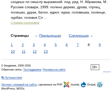
сходных по смыслу выражений. под. ред. Н. Абрамова, М.:
Русские словари, 1999. полено дерево, дрова; глупец,
полешко, дурак, батон, идиот, чурка, головешка, поленце,
чурбан, головня Сл …
Словарь синонимов
Страницы
←
Предыдущая
Следующая
→
1
2
3
4
5
6
7
8
9
10
11
12
13
© Академик, 2000-2026
18+
Обратная связь:
Техподдержка
,
Реклама на сайте
👣 Путешествия
Экспорт словарей на сайты
, сделанные на PHP,
Joomla,
Drupal,
WordPress, MODx.