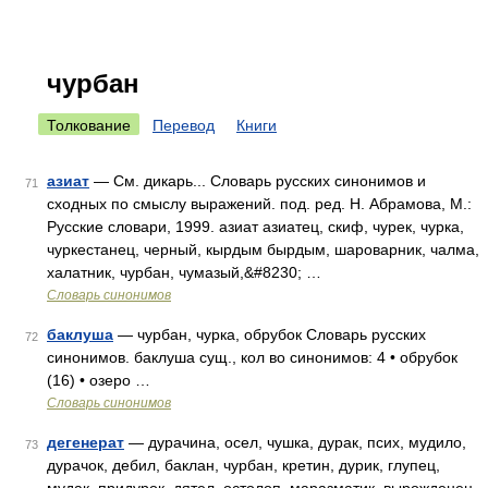
чурбан
Толкование
Перевод
Книги
азиат
— См. дикарь... Словарь русских синонимов и
71
сходных по смыслу выражений. под. ред. Н. Абрамова, М.:
Русские словари, 1999. азиат азиатец, скиф, чурек, чурка,
чуркестанец, черный, кырдым бырдым, шароварник, чалма,
халатник, чурбан, чумазый,&#8230; …
Словарь синонимов
баклуша
— чурбан, чурка, обрубок Словарь русских
72
синонимов. баклуша сущ., кол во синонимов: 4 • обрубок
(16) • озеро …
Словарь синонимов
дегенерат
— дурачина, осел, чушка, дурак, псих, мудило,
73
дурачок, дебил, баклан, чурбан, кретин, дурик, глупец,